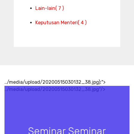
Lain-lain
( 7 )
Keputusan Menteri
( 4 )
../media/upload/20200515030132_38.jpg);">
../media/upload/20200515030132_38.jpg"/>
Seminar Seminar