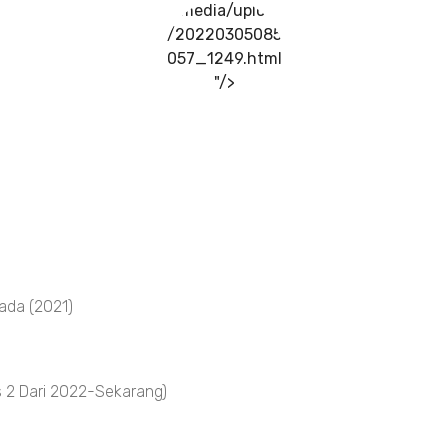
../media/upload
/20220305085
057_1249.html
"/>
ada (2021)
 2 Dari 2022-Sekarang)