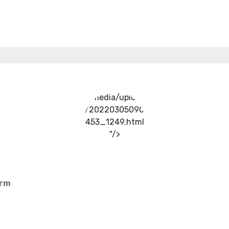
../media/upload
/20220305090
453_1249.html
"/>
arm