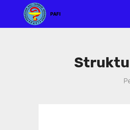
PAFI
Struktu
P