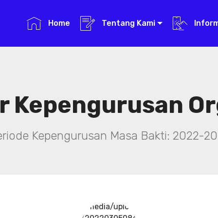
Home
Tentang Kami
Infor
r Kepengurusan Or
eriode Kepengurusan Masa Bakti: 2022-20
../media/upload