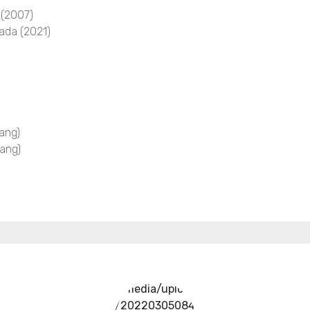
 (2007)
ada (2021)
ang)
ang)
../media/upload
/20220305084