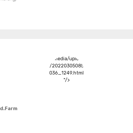
../media/upload
/20220305085
036_1249.html
"/>
Md.Farm